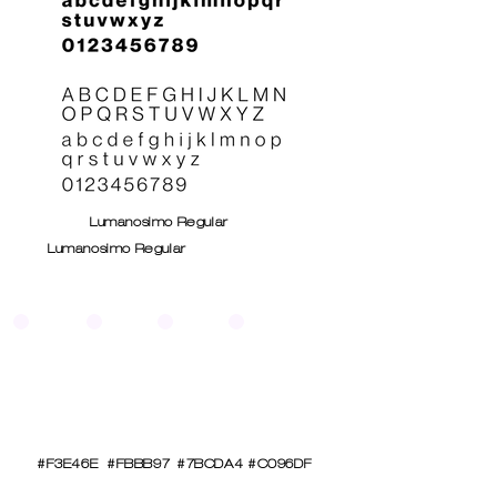
Lumanosimo Regular
Lumanosimo Regular
#F3E46E
#FBBB97
#7BCDA4
#C096DF